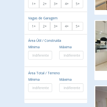
1+
2+
3+
4+
5+
Vagas de Garagem
1+
2+
3+
4+
5+
Área Útil / Construída
Mínima
Máxima
Área Total / Terreno
Mínima
Máxima