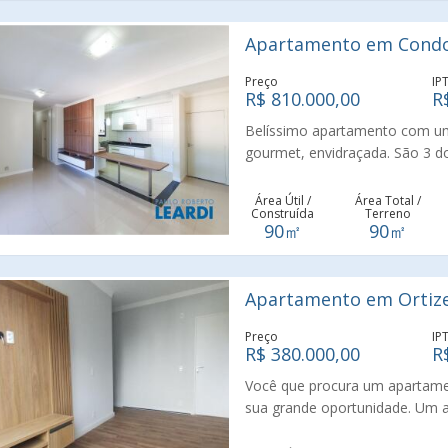
estratégica, com fácil acesso a
Próximo a: Hospital Galileo es
Apartamento em Condom
comércios e serviços em geral
necessária para sua comodidad
Preço
IP
informações e agende sua visit
R$ 810.000,00
R
Belíssimo apartamento com um
gourmet, envidraçada. São 3 do
Cozinha com armários planejad
com toda infraestrutura: Piscin
Área Útil /
Área Total /
Construída
Terreno
playground. Lugar único para t
90㎡
90㎡
este charmoso e funcional apa
Apartamento em Ortizes
Preço
IP
R$ 380.000,00
R
Você que procura um apartamen
sua grande oportunidade. Um a
banheiros, sala de estar com 