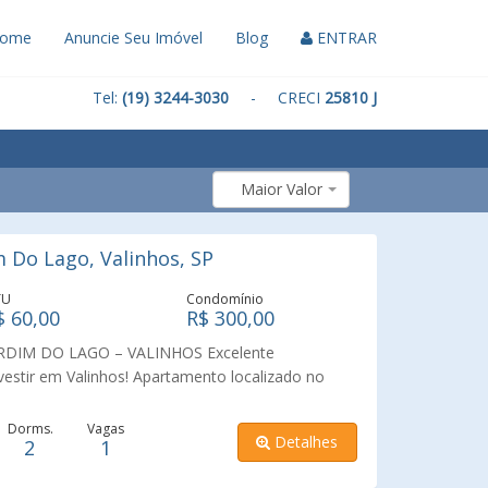
ome
Anuncie Seu Imóvel
Blog
ENTRAR
Tel:
(19) 3244-3030
- CRECI
25810 J
Maior Valor
 Do Lago, Valinhos, SP
TU
Condomínio
$ 60,00
R$ 300,00
DIM DO LAGO – VALINHOS Excelente
vestir em Valinhos! Apartamento localizado no
e única, no 3º andar, proporcionando mais
imóvel conta com: 02 dormitórios Sala para dois
Dorms.
Vagas
Detalhes
2
1
inha Lavanderia Ambientes bem distribuídos,
ade e conforto no dia a dia. Localização