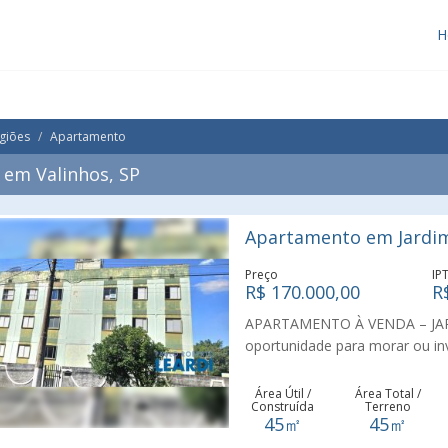
H
giões
Apartamento
em Valinhos, SP
Apartamento em Jardim
Preço
IP
R$ 170.000,00
R
APARTAMENTO À VENDA – JAR
oportunidade para morar ou in
bairro Jardim do Lago, em torr
privacidade e tranquilidade. O 
Área Útil /
Área Total /
Construída
Terreno
ambientes Banheiro social Coz
45㎡
45㎡
ideais para quem busca praticid