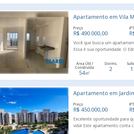
lazer completa. O prédio é mu
próximos. Agende sua visita e 
Apartamento em Vila Mo
Preço
IP
R$ 490.000,00
R
Você que busca um apartament
Essa é sua oportunidade. O Edif
região nobre da cidade de Vali
dormitórios, suíte, sala com v
Área Útil /
Dorms.
Suít
Construída
2
1
piscina, sauna, salão de festa
54㎡
poliesportiva, coworking. Apen
sua visita e venha morar com t
Apartamento em Jardim 
Preço
IP
R$ 450.000,00
R
Excelente oportunidade para qu
vida! Este apartamento conta 
garantindo organização e eleg