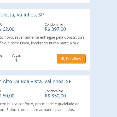
ito bem localizado, com vários comércios
se impacte com esse imóvel.
letta, Valinhos, SP
TU
Condomínio
$ 62,00
R$ 397,00
o novo, recentemente entregue pela Construtora.
ício é torre única, localizado numa parte alta e
nhos. Com vista excepcional da cidade. Com 2
aranda. A área de lazer é completa: academia,
es
Vagas
Detalhes
1
s, salão gourmet, brinquedoteca, quadra
as há 10 minutos do Centro de Valinhos. Agende
oda estrutura e segurança.
Alto Da Boa Vista, Valinhos, SP
TU
Condomínio
$ 50,00
R$ 350,00
em busca conforto, praticidade e qualidade de
com 3 dormitórios com armários planejados,
ância em cada detalhe. A varanda proporciona um