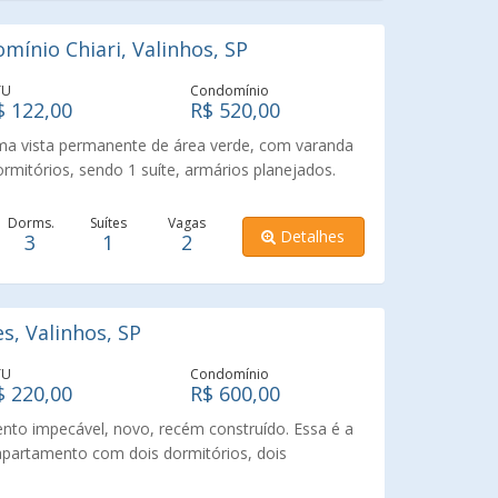
 Vinhedo e às principais rodovias da região.
colas Unidade Básica de Saúde transporte coletivo
ínio Chiari, Valinhos, SP
 Região completa, com toda infraestrutura
e e qualidade de vida. Entre em contato para mais
TU
Condomínio
a.
$ 122,00
R$ 520,00
a vista permanente de área verde, com varanda
rmitórios, sendo 1 suíte, armários planejados.
os, aquecedor à gás Rinai, 2 vagas. Condomínio
a, academia, salão de festas, salão de jogos,
Dorms.
Suítes
Vagas
Detalhes
3
1
2
oda família! Agende sua visita! Venha conhecer
rtamento.
, Valinhos, SP
TU
Condomínio
$ 220,00
R$ 600,00
to impecável, novo, recém construído. Essa é a
partamento com dois dormitórios, dois
varanda. Uma ótima distribuição, extremamente