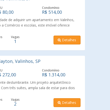
dade para morar com conforto, conveniência e
TU
Condomínio
$ 80,00
R$ 514,00
idade de adquirir um apartamento em Valinhos,
o a Comércio e escolas, este imóvel oferece
 da cidade, proporcionando praticidade e
ite-se liberado pronto para morar , podendo ser
es
Vagas
Detalhes
1
ayton, Valinhos, SP
TU
Condomínio
$ 272,00
R$ 1.314,00
nte deslumbrante. Um projeto arquitetônico
 Com três suítes, ampla sala de estar para dois
 lavabo e belíssima varanda gourmet com vista
Valinhos. Repleto de armários planejados, uma
es
Vagas
Detalhes
2
dade e bom gosto. Simplesmente impecável, pronto
imo. O condomínio é maravilhoso com área de