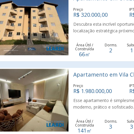
carro. Uma excelente oportuni
excelente localização.
Preço
IP
R$ 320.000,00
R
Descubra esta incrível oportun
localização estratégica próxim
facilidade de acesso ao centro
conveniência no dia a dia. Hab
Área Útil /
Dorms.
Suít
Construída
2
1
financiado.
66㎡
Apartamento em Vila Cl
Preço
IP
R$ 1.980.000,00
R
Esse apartamento é simplesme
moderno, prático e sofisticado.
ambientes, cozinha americana,
privilegiada para a cidade de 
Área Útil /
Dorms.
Suít
Construída
3
3
marcenaria de altíssima quali
141㎡
para você morar. Tudo novíss