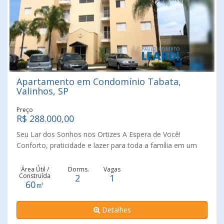
Apartamento em Condomínio Tabata,
Valinhos, SP
Preço
R$ 288.000,00
Seu Lar dos Sonhos nos Ortizes A Espera de Você!
Conforto, praticidade e lazer para toda a família em um
incrível apartamento de 2 dormitórios! Imagine acordar
em um ambiente tranquilo e acolhedor, com espaço
Área Útil /
Dorms.
Vagas
Construída
2
1
amplo em um bairro charmoso e seguro. Dormirórios
60㎡
espaçosos, lazer completo com playground e salão de
festas, a tranquilidade do 2º andar (sem elevador!),
Detalhes
condomínio acessível e localização privilegiada, perto de
tudo! Perfeito para casais, famílias pequenas ou