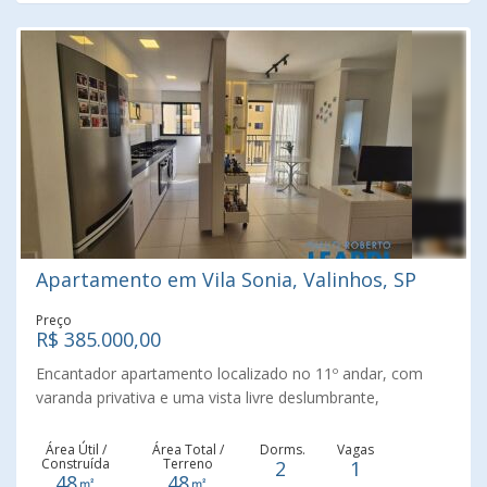
investidores! Construa memórias felizes em um lar
aconchegante e completo. Agende sua visita e apaixone-
se!
Apartamento em Vila Sonia, Valinhos, SP
Preço
R$ 385.000,00
Encantador apartamento localizado no 11º andar, com
varanda privativa e uma vista livre deslumbrante,
iluminado pelo agradável sol da manhã. O imóvel conta
com marcenaria de primeira linha, excelente acabamento
Área Útil /
Área Total /
Dorms.
Vagas
Construída
Terreno
2
1
e é rico em detalhes e espaço de armazenamento. A sala
48㎡
48㎡