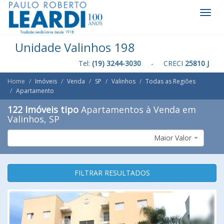
Toggl
Navig
Unidade Valinhos 198
Tel:
(19) 3244-3030
- CRECI
25810 J
Home
Imóveis
Venda
SP
Valinhos
Todas as Regiões
Apartamento
122 Imóveis tipo
Apartamentos à Venda em
Valinhos, SP
Maior Valor
FILTRAR RESULTADOS