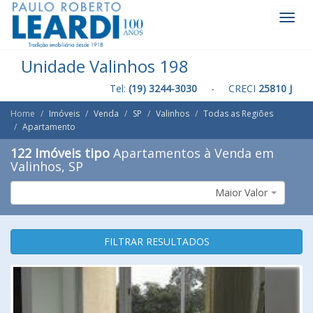
Toggl
Navig
Unidade Valinhos 198
Tel:
(19) 3244-3030
- CRECI
25810 J
Home
Imóveis
Venda
SP
Valinhos
Todas as Regiões
Apartamento
122 Imóveis tipo
Apartamentos à Venda em
Valinhos, SP
Maior Valor
FILTRAR RESULTADOS