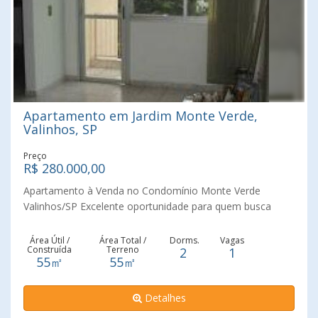
Apartamento em Jardim Monte Verde,
Valinhos, SP
Preço
R$ 280.000,00
Apartamento à Venda no Condomínio Monte Verde
Valinhos/SP Excelente oportunidade para quem busca
conforto, praticidade e uma localização privilegiada em
Valinhos! Este apartamento está localizado no 3º andar
Área Útil /
Área Total /
Dorms.
Vagas
Construída
Terreno
2
1
(sem elevador) e possui uma planta funcional, ideal para
55㎡
55㎡
casais, pequenas famílias ou investidores. O imóvel conta
com 02 dormitórios, ampla sala para dois ambientes com
Detalhes
sacada, proporcionando ótima iluminação e ventilação
natural, cozinha com armários planejados, banheiro