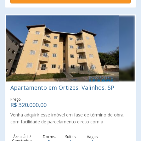
Apartamento em Ortizes, Valinhos, SP
Preço
R$ 320.000,00
Venha adquirir esse imóvel em fase de término de obra,
com facilidade de parcelamento direto com a
Incorporadora localização privilegiada próximo ao centro
de Valinhos, acesso fácil para principais Rodovias da
Área Útil /
Dorms.
Suítes
Vagas
Construída