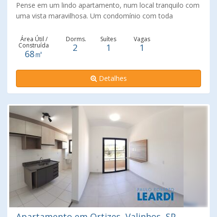
Pense em um lindo apartamento, num local tranquilo com
uma vista maravilhosa. Um condomínio com toda
estrutura, segurança e área de lazer completa. Um
apartamento moderno, repleto de planejados modernos e
Área Útil /
Dorms.
Suítes
Vagas
Construída
2
1
1
de excelente bom gosto. Com varanda, muito amplo e
68㎡
arejado. Localização excelente entre Valinhos e Vinhedo.
Agende sua visita e conheça esse belo apartamento.
Detalhes
Apartamento em Ortizes, Valinhos, SP