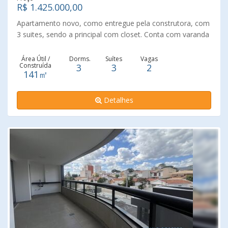
R$ 1.425.000,00
Apartamento novo, como entregue pela construtora, com
3 suites, sendo a principal com closet. Conta com varanda
gourmet em localização privilegiada próximo ao centro de
Valinhos, uma das cidades com maior índice de qualidade
Área Útil /
Dorms.
Suítes
Vagas
Construída
3
3
2
de vida e segurança do estado. LIving para 3 ambientes,
141㎡
cozinha americana com entrada independente, despensa
e lavanderia. Condomínio diferenciado, moderno e com
Detalhes
estrutura completa para sua família!