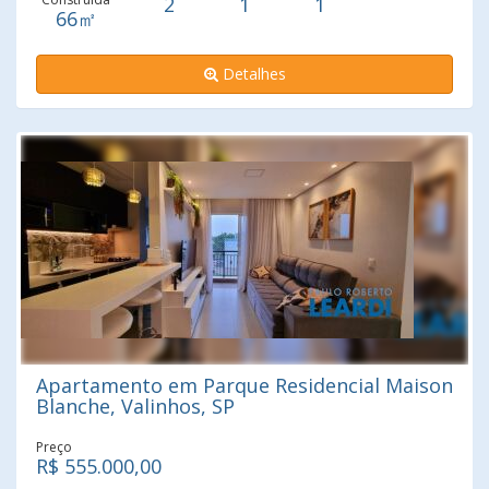
2
1
1
Região; Não perca essa oportunidade, agende uma visita
66㎡
Detalhes
Apartamento em Parque Residencial Maison
Blanche, Valinhos, SP
Preço
R$ 555.000,00