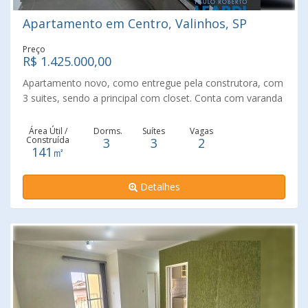
Apartamento em Centro, Valinhos, SP
Preço
R$ 1.425.000,00
Apartamento novo, como entregue pela construtora, com
3 suites, sendo a principal com closet. Conta com varanda
gourmet em localização privilegiada próximo ao centro de
Valinhos, uma das cidades com maior índice de qualidade
Área Útil /
Dorms.
Suítes
Vagas
Construída
3
3
2
de vida e segurança do estado. LIving para 3 ambientes,
141㎡
cozinha americana com entrada independente, despensa
e lavanderia. Condomínio diferenciado, moderno e com
Detalhes
estrutura completa para sua família!