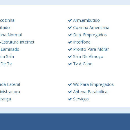
cozinha
Arm.embutido
liado
Cozinha Americana
nha Normal
Dep. Empregados
-Estrutura Internet
Interfone
 Laminado
Pronto Para Morar
da Sala
Sala De Almoço
 De Tv
Tv A Cabo
ada Lateral
Wc Para Empregados
nistradora
Antena Parabólica
rança
Serviços