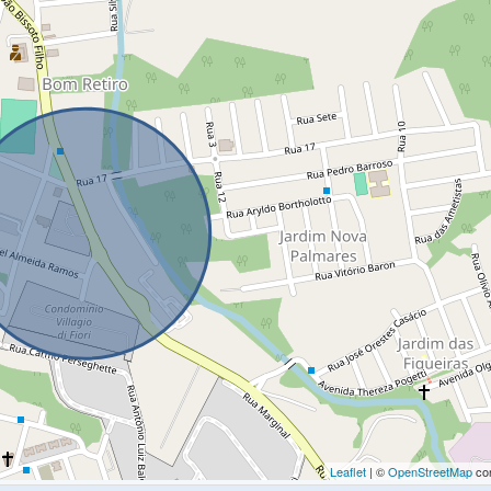
Leaflet
| ©
OpenStreetMap
con