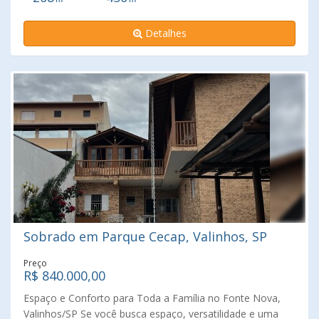
panorâmica encantadora. A casa da frente possui
garagem coberta, sala, cozinha espaçosa e dois amplos
Detalhes
dormitórios e banheiro. Na parte externa tem lavanderia,
churrasqueira com pia. A edícula conta como um comodo
grande e banheiro. Casa de fundos com quarto, cozinha e
banheiro. Oportunidade!
Sobrado em Parque Cecap, Valinhos, SP
Preço
R$ 840.000,00
Espaço e Conforto para Toda a Família no Fonte Nova,
Valinhos/SP Se você busca espaço, versatilidade e uma