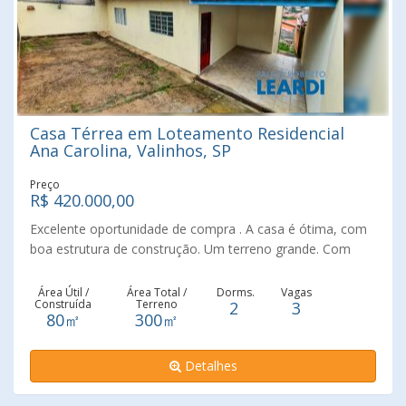
churrasqueira, forno de pizza e apoio com banheiro
externo. O imóvel ainda dispõe de garagem coberta,
jardim, portão eletrônico e sistema de segurança, unindo
conforto, praticidade e excelente localização, com estudo
de permuta como parte da negociação.
Casa Térrea em Loteamento Residencial
Ana Carolina, Valinhos, SP
Preço
R$ 420.000,00
Excelente oportunidade de compra . A casa é ótima, com
boa estrutura de construção. Um terreno grande. Com
enorme gramado no os fundos, que permite construir
area gourmet e piscina. O bairro está bastante valorizado,
Área Útil /
Área Total /
Dorms.
Vagas
Construída
Terreno
2
3
próximo a padarias, mercados, açougue , academia,
80㎡
300㎡
vários comércios. Há 5 minutos de uma praça enorme,
com playground, local para caminhada, quadra
Detalhes
poliesportiva. Uma oportunidade de compra com
excelente custo benefício. Ha 10 minutos do Centro de