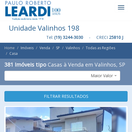
Toggl
Navig
Unidade Valinhos 198
Tel:
(19) 3244-3030
- CRECI
25810 J
Home
Imóveis
Venda
SP
Valinhos
Todas as Regiões
Casa
381 Imóveis tipo
Casas à Venda em Valinhos, SP
Maior Valor
FILTRAR RESULTADOS