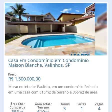
Valinhos. Agende sua visita.
Casa Em Condomínio em Condomínio
Maison Blanche, Valinhos, SP
Preço
R$ 1.500.000,00
Morar no interior Paulista, em um condomínio fechado
em uma casa com 610m2 de terreno e 356m2 de área
construída é o sonho para quem vem morar em Valinhos.
São 3 dormitórios e 1 suíte, com armários planejados,
Área Útil /
Área Total /
Dorms.
Suítes
Vagas
Construída
Terreno
3
1
4
lindo banheiro com box, sacada com vista panorâmica e
356㎡
610㎡