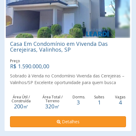
Casa Em Condomínio em Vivenda Das
Cerejeiras, Valinhos, SP
Preço
R$ 1.590.000,00
Sobrado à Venda no Condomínio Vivenda das Cerejeiras –
Valinhos/SP Excelente oportunidade para quem busca
conforto, segurança e qualidade de vida em um dos
condomínios mais procurados de Valinhos! Este belo
Área Útil /
Área Total /
Dorms.
Suítes
Vagas
Construída
Terreno
3
1
4
sobrado possui 200 m² de área construída, distribuídos em
200㎡
320㎡
ambientes amplos, funcionais e muito bem planejados.
São 3 dormitórios, sendo 1 suíte, todos com armários
Detalhes
planejados, além de 3 banheiros e lavabo, proporcionando
praticidade para toda a família. A área social conta com
salas de estar e jantar integradas, criando um ambiente