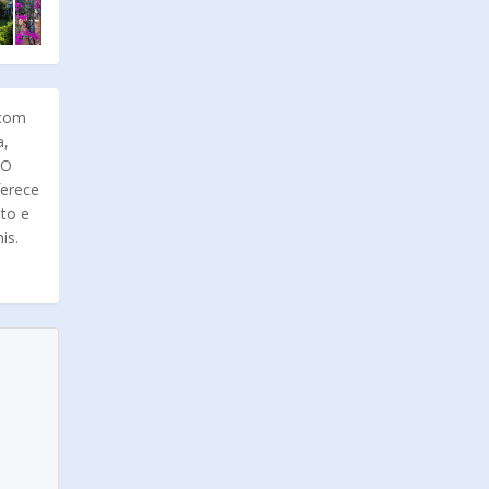
 com
a,
 O
ferece
lto e
is.