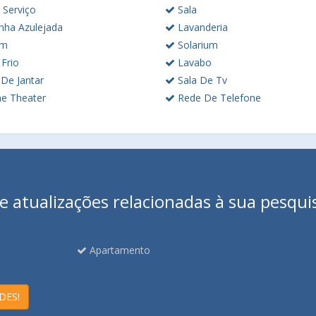
 Serviço
Sala
nha Azulejada
Lavanderia
im
Solarium
Frio
Lavabo
 De Jantar
Sala De Tv
 Theater
Rede De Telefone
 atualizações relacionadas à sua pesqui
Apartamento
DES!