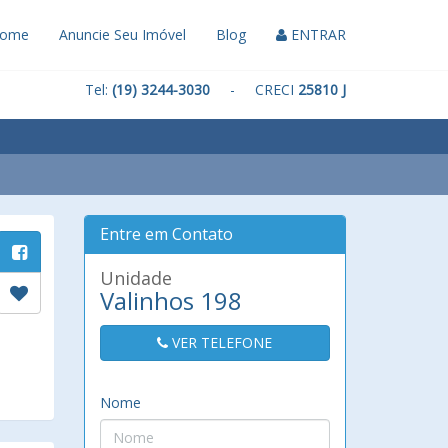
ome
Anuncie Seu Imóvel
Blog
ENTRAR
Tel:
(19) 3244-3030
- CRECI
25810 J
Entre em Contato
Unidade
Valinhos 198
VER TELEFONE
Nome