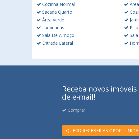
Cozinha Normal
Área
Sacada Quarto
Cozi
Área Verde
Jard
Luminárias
Piso 
Sala De Almoço
Sala
Entrada Lateral
Home
Receba novos imóveis e
de e-mail!
Comprar
QUERO RECEBER AS OPORTUNIDA