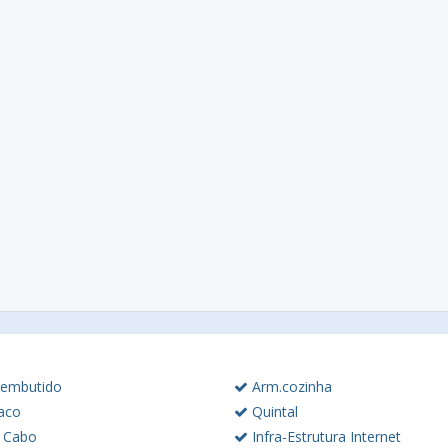
embutido
Arm.cozinha
aco
Quintal
 Cabo
Infra-Estrutura Internet