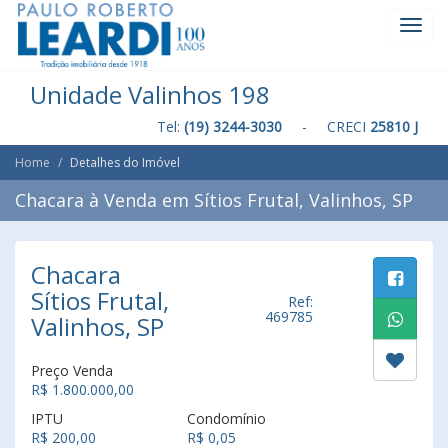
Toggl
Navig
Unidade Valinhos 198
Tel:
(19) 3244-3030
- CRECI
25810 J
Home
Detalhes do Imóvel
Chacara à Venda em Sítios Frutal, Valinhos, SP
Chacara
Sítios Frutal,
Ref:
469785
Valinhos, SP
Preço Venda
R$ 1.800.000,00
IPTU
Condomínio
R$ 200,00
R$ 0,05