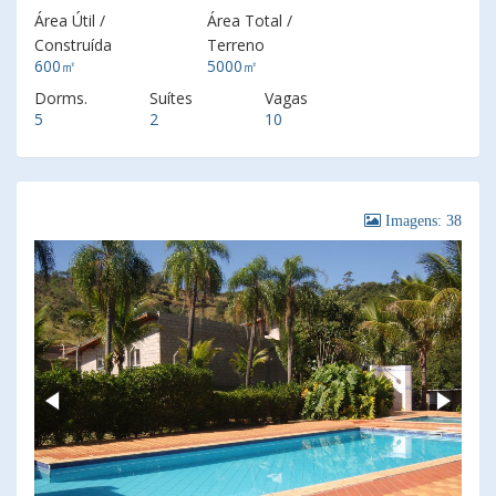
Área Útil /
Área Total /
Construída
Terreno
600㎡
5000㎡
Dorms.
Suítes
Vagas
5
2
10
Imagens: 38