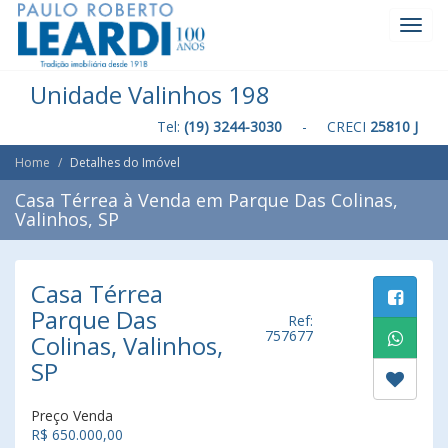
Toggl
Navig
Unidade Valinhos 198
Tel:
(19) 3244-3030
- CRECI
25810 J
Home
Detalhes do Imóvel
Casa Térrea à Venda em Parque Das Colinas,
Valinhos, SP
Casa Térrea
Parque Das
Ref:
757677
Colinas, Valinhos,
SP
Preço Venda
R$ 650.000,00