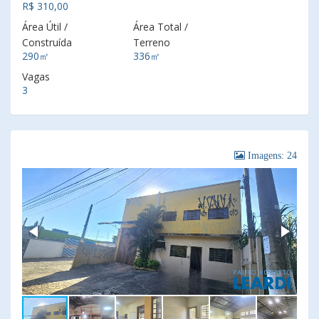
R$ 310,00
Área Útil /
Área Total /
Construída
Terreno
290㎡
336㎡
Vagas
3
Imagens: 24