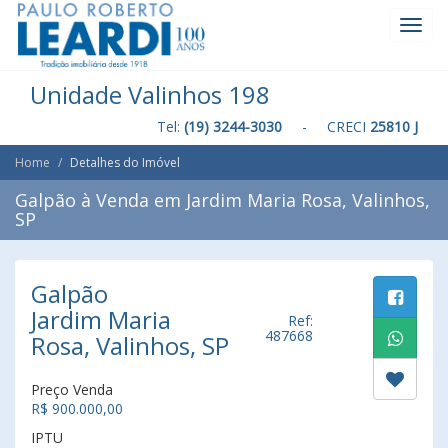
Toggl
Navig
Unidade Valinhos 198
Tel:
(19) 3244-3030
- CRECI
25810 J
Home
Detalhes do Imóvel
Galpão à Venda em Jardim Maria Rosa, Valinhos,
SP
Galpão
Jardim Maria
Ref:
487668
Rosa, Valinhos, SP
Preço Venda
R$ 900.000,00
IPTU