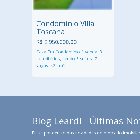
Condomínio Villa
Toscana
R$ 2.950.000,00
Casa Em Condomínio à venda. 3
dormitórios, sendo 3 suítes, 7
vagas. 425 m2.
Blog Leardi - Últimas No
Fique por dentro das novidades do mercado imobiliari