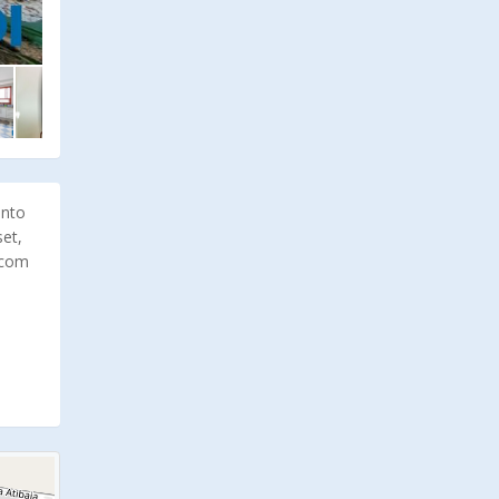
ento
set,
 com