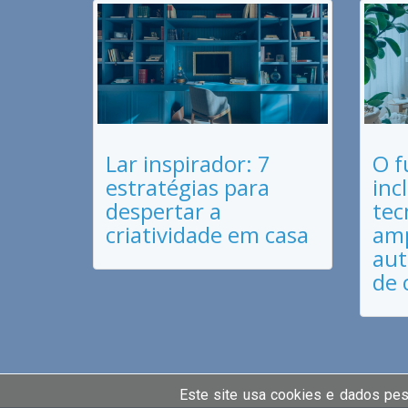
Lar inspirador: 7
O f
estratégias para
inc
despertar a
tec
criatividade em casa
amp
aut
de 
Este site usa cookies e dados pe