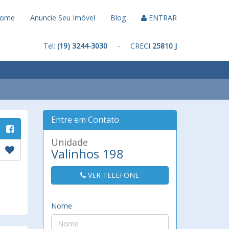
ome
Anuncie Seu Imóvel
Blog
ENTRAR
Tel:
(19) 3244-3030
- CRECI
25810 J
Entre em Contato
Unidade
Valinhos 198
VER TELEFONE
Nome