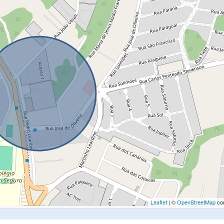
Leaflet
| ©
OpenStreetMap
con