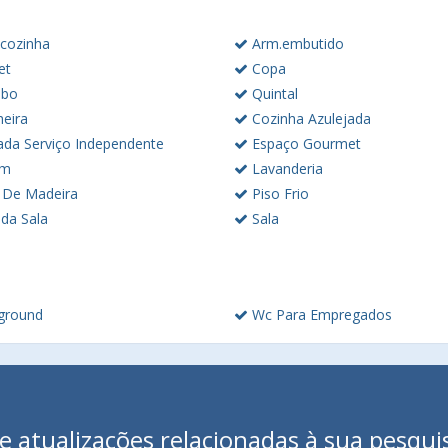
cozinha
Arm.embutido
et
Copa
abo
Quintal
eira
Cozinha Azulejada
ada Serviço Independente
Espaço Gourmet
im
Lavanderia
 De Madeira
Piso Frio
da Sala
Sala
ground
Wc Para Empregados
 atualizações relacionadas à sua pesqui