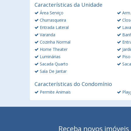
Características da Unidade
Área Serviço
Arm.
Churrasqueira
Clos
Entrada Lateral
Lav
Varanda
Banh
Cozinha Normal
Entr
Home Theater
Jard
Luminárias
Piso
Sacada Quarto
Saca
Sala De Jantar
Características do Condomínio
Permite Animais
Play
Receba novos imóveis e