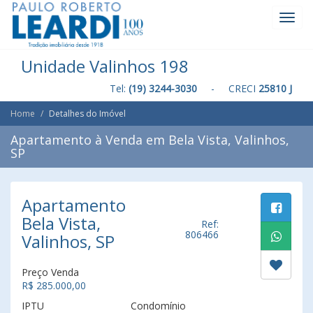
Toggl
Navig
Unidade Valinhos 198
Tel:
(19) 3244-3030
- CRECI
25810 J
Home
Detalhes do Imóvel
Apartamento à Venda em Bela Vista, Valinhos,
SP
Apartamento
Bela Vista,
Ref:
806466
Valinhos, SP
Preço Venda
R$ 285.000,00
IPTU
Condomínio