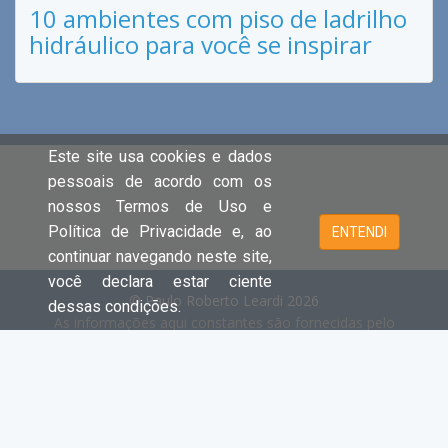
10 ambientes com piso de ladrilho
hidráulico para você se inspirar
Este site usa cookies e dados
pessoais de acordo com os
nossos Termos de Uso e
Política de Privacidade e, ao
ENTENDI
continuar navegando neste site,
você declara estar ciente
© Paulo Roberto Leardi 2026
dessas condições.
As informações aqui constantes são fornecidas pelo
proprietário do imóvel e estão sujeitas a alteração a
qualquer momento.
Cada unidade é juridica e financeiramente independente e
registrada no Creci.
- Clique aqui e acesse o site principal e
todas as ofertas da PAULO ROBERTO LEARDI.