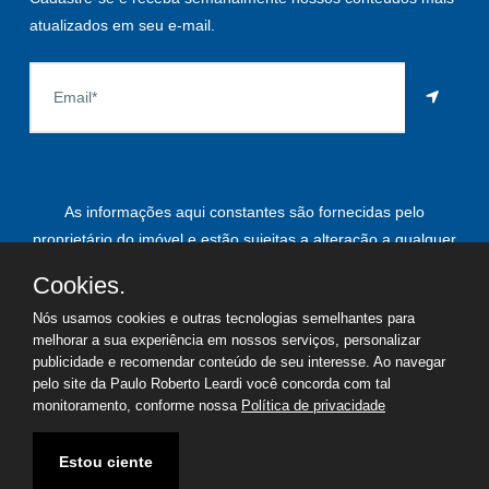
atualizados em seu e-mail.
As informações aqui constantes são fornecidas pelo
proprietário do imóvel e estão sujeitas a alteração a qualquer
momento.
Cookies.
Nós usamos cookies e outras tecnologias semelhantes para
melhorar a sua experiência em nossos serviços, personalizar
publicidade e recomendar conteúdo de seu interesse. Ao navegar
©
2026
Copyright - Paulo Roberto Leardi | Todos os direitos
pelo site da Paulo Roberto Leardi você concorda com tal
reservados
monitoramento, conforme nossa
Política de privacidade
Termos de uso
Política de privacidade
Estou ciente