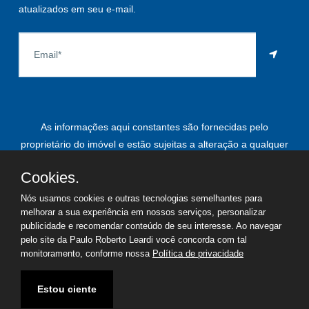
atualizados em seu e-mail.
As informações aqui constantes são fornecidas pelo
proprietário do imóvel e estão sujeitas a alteração a qualquer
momento.
Cookies.
Nós usamos cookies e outras tecnologias semelhantes para
melhorar a sua experiência em nossos serviços, personalizar
©
2026
Copyright - Paulo Roberto Leardi | Todos os direitos
publicidade e recomendar conteúdo de seu interesse. Ao navegar
pelo site da Paulo Roberto Leardi você concorda com tal
reservados
monitoramento, conforme nossa
Política de privacidade
Termos de uso
Política de privacidade
Estou ciente