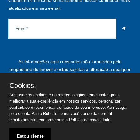
Cadastre-se e receba semanalmente nossos conteúdos mais
atualizados em seu e-mail.
As informações aqui constantes são fornecidas pelo
proprietário do imóvel e estão sujeitas a alteração a qualquer
momento.
Cookies.
Nós usamos cookies e outras tecnologias semelhantes para
melhorar a sua experiência em nossos serviços, personalizar
©
2026
Copyright - Paulo Roberto Leardi | Todos os direitos
publicidade e recomendar conteúdo de seu interesse. Ao navegar
reservados
pelo site da Paulo Roberto Leardi você concorda com tal
monitoramento, conforme nossa
Política de privacidade
Termos de uso
Política de privacidade
Estou ciente