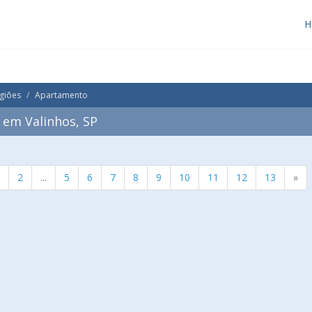
H
giões
Apartamento
em Valinhos, SP
2
...
5
6
7
8
9
10
11
12
13
»