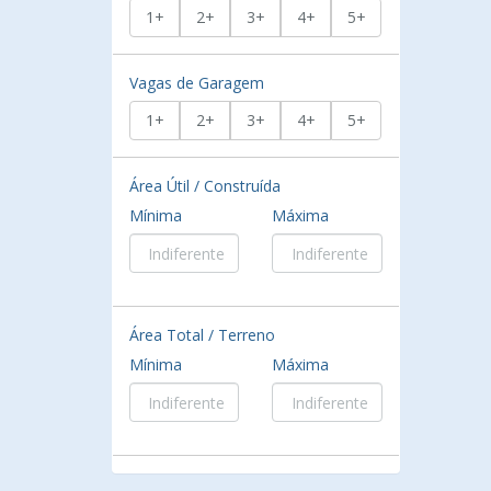
1+
2+
3+
4+
5+
Vagas de Garagem
1+
2+
3+
4+
5+
Área Útil / Construída
Mínima
Máxima
Área Total / Terreno
Mínima
Máxima