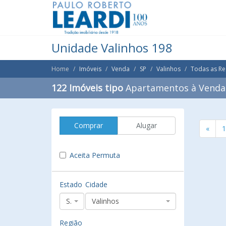
Unidade Valinhos 198
Home
Imóveis
Venda
SP
Valinhos
Todas as Re
122 Imóveis tipo
Apartamentos à Venda 
Comprar
Alugar
«
1
Aceita Permuta
Estado
Cidade
SP
Valinhos
Região